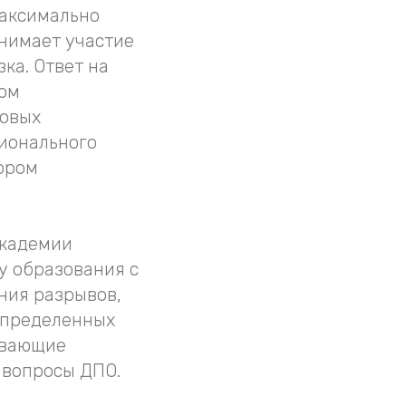
максимально
нимает участие
ка. Ответ на
ком
новых
сионального
тором
Академии
у образования с
ния разрывов,
определенных
ивающие
 вопросы ДПО.