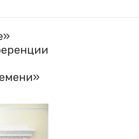
е»
ференции
ремени»