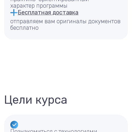
соревнованиям
Познакомиться с принципами
организации индивидуального
психолого-педагогического
сопровождения одаренных детей
Программа курса
6 тем
72 ак. ч.
В курсе рассматриваются понятия детской
одаренности и психолого-педагогические
особенности одаренных детей; технологии
психолого-педагогического сопровождения
одаренных детей; индивидуальное
сопровождение одаренных детей.