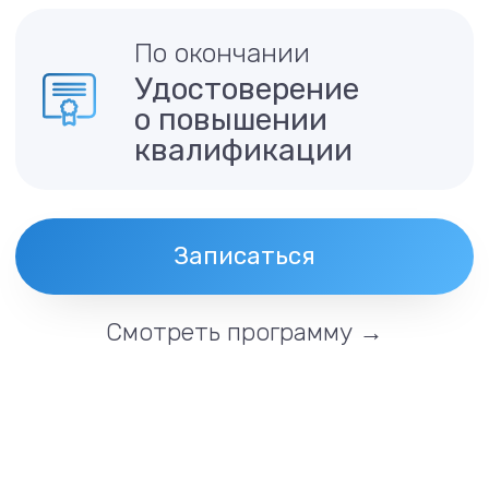
Описание
Актуальность программы «Психолого-
педагогическое сопровождение
одаренных детей» обусловлена
необходимостью организации
подготовки педагогических работников
по развитию психолого-
педагогической компетентности.
Все лекции онлайн
самостоятельный выбор графика
и темпа обучения
Практическая работа
практико-ориентированный
характер программы
Бесплатная доставка
отправляем вам оригиналы документов