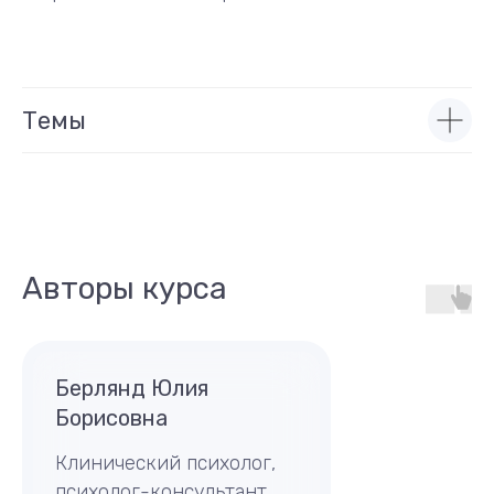
Записаться на курс
Темы
Авторы курса
Берлянд Юлия
Борисовна
Клинический психолог,
психолог-консультант,