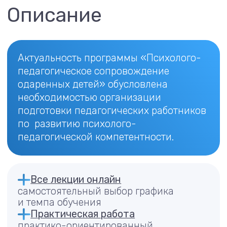
бесплатно
Цели курса
Познакомиться с технологиями
психолого-педагогического
сопровождения одаренных детей
Освоить методы, антистрессовые
практики и практики саморегуляции
используемые при подготовке
обучающихся к интеллектуальным