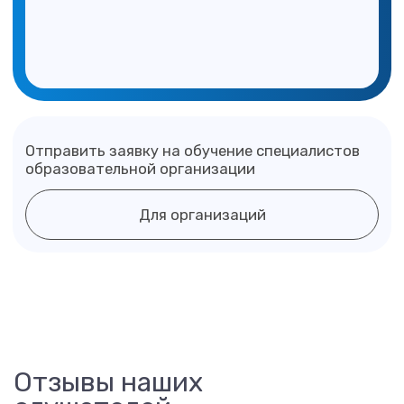
Лицензия на образовательную деятельность
Согласие на обработку персональных данных
Форма договора с физическим лицом
Форма договора-оферты
Политика в отношении персональных данных
Сведения об образовательной организации
Адрес:
127 473, Г. МОСКВА, ВН.ТЕР.Г.
МУНИЦИПАЛЬНЫЙ ОКРУГ ТВЕРСКОЙ,
УЛ КРАСНОПРОЛЕТАРСКАЯ, Д. 16 СТР. 3,
ПОМЕЩ. 1Н
Подписаться
© 2026 АО «Академия «Просвещение»
Отзывы наших