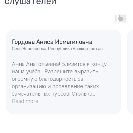
слушателей
Гордова Аниса Исмагиловна
Село Вознесенка, Республика Башкортостан
Анна Анатольевна! Близится к концу
наша учёба... Разрешите выразить
огромную благодарность за
организацию и проведение таких
замечательных курсов! Столько
полезной информации, собранной в
Read more
одном месте, – это просто невероятно!
О профессионализме ваших
преподавателей-лекторов можно
говорить только с восторгом! Но ещё